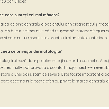
cu ochiul liber.
e care sunteți cel mai mândră?
area de bine generală a pacientului prin diagnosticul și trat
că. Mă bucur cel mai mult când reușesc să trataez afecțiuni c
mp și care nu au răspuns favorabil la tratamentele anterioare.
în ceea ce privește dermatologia?
log tratează doar probleme ce țin de ordin cosmetic. Afecți
acestea multe pot provoca disconfort major, sechele ireversibi
estare a unei boli sistemice severe. Este foarte important a 
 pe care aceasta ni le poate oferi cu privire la starea generală 