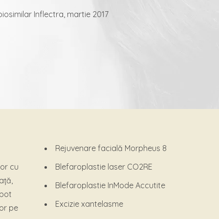
osimilar Inflectra, martie 2017
Rejuvenare facială Morpheus 8
lor cu
Blefaroplastie laser CO2RE
ață,
Blefaroplastie InMode Accutite
 pot
Excizie xantelasme
lor pe