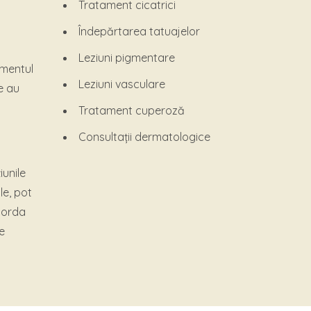
Tratament cicatrici
Îndepărtarea tatuajelor
Leziuni pigmentare
amentul
Leziuni vasculare
e au
Tratament cuperoză
Consultații dermatologice
unile
le, pot
acorda
de