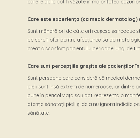
care le aplic pot fi văzute în majoritatea cazurilor 
Care este experiența (ca medic dermatolog) d
Sunt mândră ori de câte ori reușesc să readuc st
pe care îl ofer pentru afecțiunea sa dermatologi
creat disconfort pacientului perioade lungi de ti
Care sunt percepțiile greșite ale pacienților 
Sunt persoane care consideră că medicul dermato
pielii sunt însă extrem de numeroase, iar dintre 
pune în pericol viața sau pot reprezenta o manif
atenție sănătății pielii și de a nu ignora indiciile
sănătate.