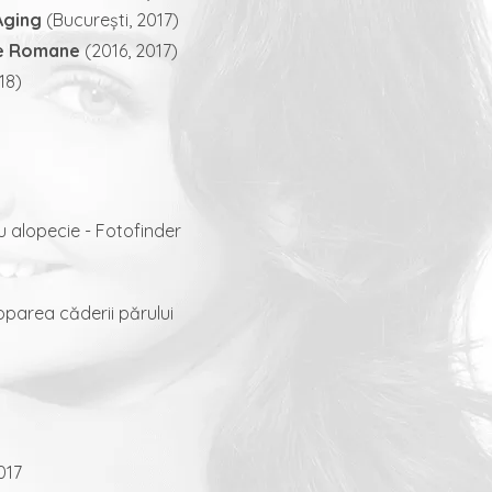
Aging
(București, 2017)
le Romane
(2016, 2017)
18)
u alopecie - Fotofinder
oparea căderii părului
017