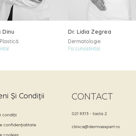
a Dinu
Dr. Lidia Zegrea
 Plastică
Dermatologie
nta!
Fa cunostinta!
CONTACT
ni Și Condiții
021.9313
- tasta 2
 condiții
de confidențialitate
clinica@dermaexpert.ro
de cookies