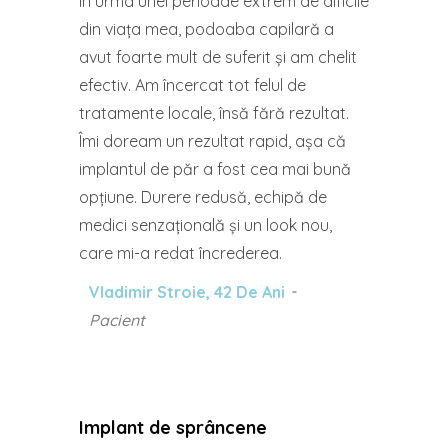
În urma unei perioade extrem de dificile
din viața mea, podoaba capilară a
avut foarte mult de suferit și am chelit
efectiv. Am încercat tot felul de
tratamente locale, însă fără rezultat.
Îmi doream un rezultat rapid, așa că
implantul de păr a fost cea mai bună
opțiune. Durere redusă, echipă de
medici senzațională și un look nou,
care mi-a redat încrederea.
Vladimir Stroie, 42 De Ani
Pacient
Implant de sprâncene