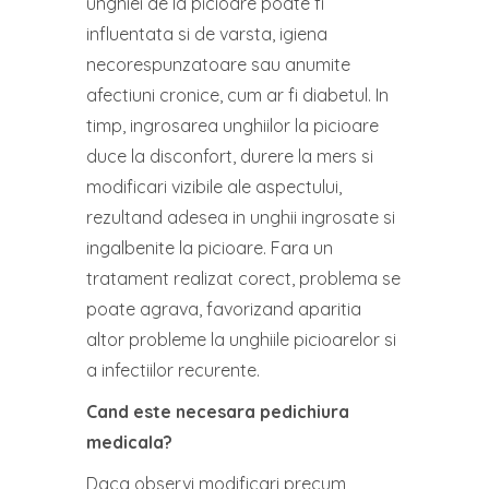
unghiei de la picioare poate fi
influentata si de varsta, igiena
necorespunzatoare sau anumite
afectiuni cronice, cum ar fi diabetul. In
timp, ingrosarea unghiilor la picioare
duce la disconfort, durere la mers si
modificari vizibile ale aspectului,
rezultand adesea in unghii ingrosate si
ingalbenite la picioare. Fara un
tratament realizat corect, problema se
poate agrava, favorizand aparitia
altor probleme la unghiile picioarelor si
a infectiilor recurente.
Cand este necesara pedichiura
medicala?
Daca observi modificari precum